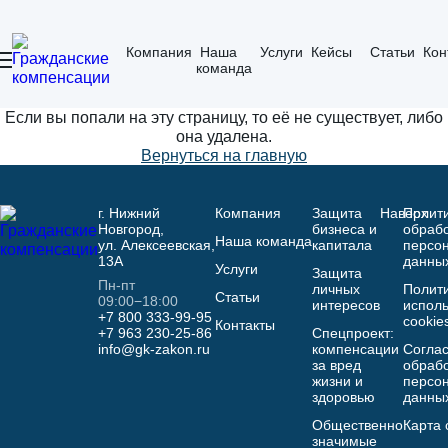
Компания
Наша
Услуги
Кейсы
Статьи
Кон
команда
Если вы попали на эту страницу, то её не существует, либо
она удалена.
Вернуться на главную
г. Нижний
Компания
Защита
Наверх
Полит
Новгород,
бизнеса и
обраб
Наша команда
ул. Алексеевская,
капитала
персо
13А
данны
Услуги
Защита
Пн-пт
личных
Полит
Статьи
09:00−18:00
интересов
испол
+7 800 333-99-95
cookie
Контакты
+7 963 230-25-86
Спецпроект:
info@gk-zakon.ru
компенсации
Соглас
за вред
обрабо
жизни и
персо
здоровью
данны
Общественно
Карта 
значимые