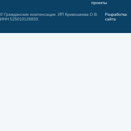
проекты
© Гражданские компенсации. ИП Кривошеева О.В.
Разработка
ИНН 525010126833
сайта