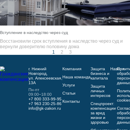
Вступление в наследство через суд
Восстановили срок вступления в наследство через суд и
вернули доверителю половину дома
1
2
3
г. Нижний
Компания
Защита
Наверх
Полит
Новгород,
бизнеса и
обраб
Наша команда
ул. Алексеевская,
капитала
персо
13А
данны
Услуги
Защита
Пн-пт
личных
Полит
Статьи
09:00−18:00
интересов
испол
+7 800 333-99-95
cookie
Контакты
+7 963 230-25-86
Спецпроект:
info@gk-zakon.ru
компенсации
Соглас
за вред
обрабо
жизни и
персо
здоровью
данны