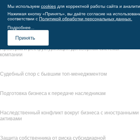
Мы используем
cookies
для корректной работы сайта и аналити
Нажимая кнопку «Принять», вы даёте согласие на использовани
Компания
Наша
Услуги
Кейсы
Статьи
Кон
соответствии с
Политикой обработки персональных данных.
команда
Подробнее...
Главная
/
Кейсы
Принять
Проверка и реструктуризация договорной системы
компании
Судебный спор с бывшим топ-менеджментом
Подготовка бизнеса к передаче наследникам
Наследственный конфликт вокруг бизнеса с иностранными
активами
Защита собственника от риска субсидиарной